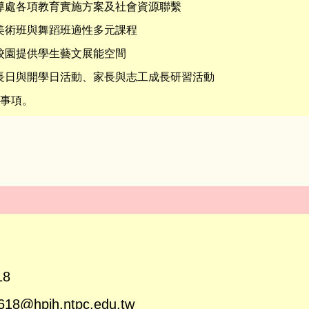
輔導處各項教育實施方案及社會資源聯繫
能美術班與舞蹈班適性多元課程
入校園提供學生藝文展能空間
家長日與開學日活動、家長與志工成長研習活動
辦事項。
8
@hpjh.ntpc.edu.tw