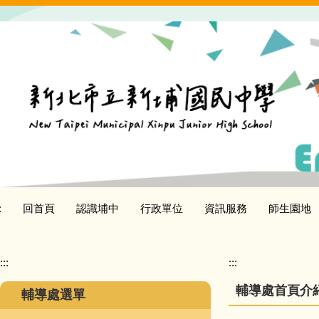
跳
到
主
要
內
容
區
:
回首頁
認識埔中
行政單位
資訊服務
師生園地
:::
:::
輔導處首頁介
輔導處選單