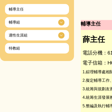
輔導主任
輔導組
輔導主任
適性生涯組
薛主任
特教組
電話分機：61
電子信箱：H611
1.綜理輔導處相
2.擬定輔導工
3.統籌與規劃
4.統籌生涯發
5.整編及執行