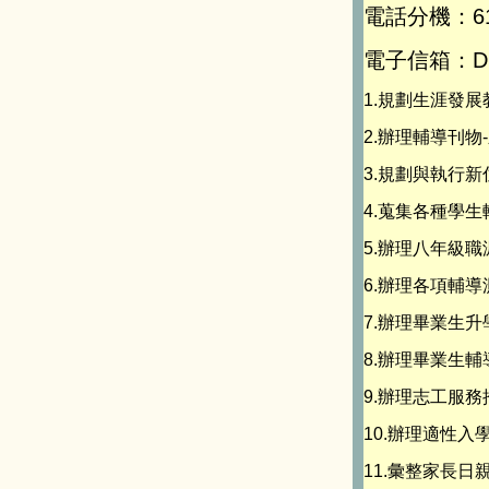
電話分機：6
電子信箱：
D
1.規劃生涯發
2.辦理輔導刊
3.規劃與執行
4.蒐集各種學
5.辦理八年級
6.辦理各項輔
7.辦理畢業生
8.辦理畢業生
9.辦理志工服
10.辦理適性入
11.彙整家長日