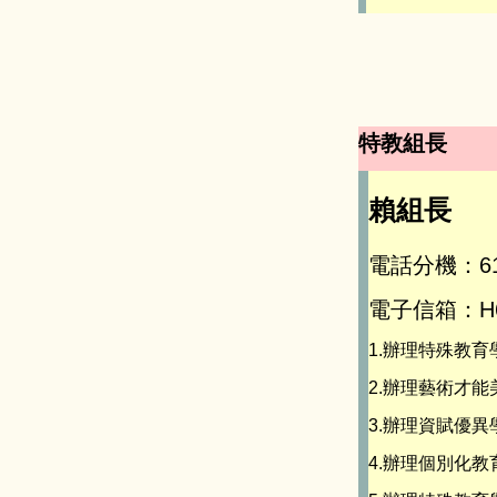
特教組長
賴組長
電話分機：6
電子信箱：
H
1.辦理特殊教
2.辦理藝術才
3.辦理資賦優
4.辦理個別化