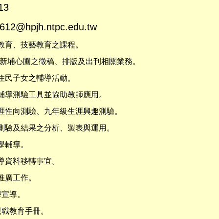
13
612@hpjh.ntpc.edu.tw
展教育、技藝教育之課程。
物-新埔心圃之徵稿、排版及出刊相關業務。
新住民子女之輔導活動。
生輔導測驗工具並協助教師應用。
職涯性向測驗、九年級生涯興趣測驗。
導測驗及結果之分析、製表與運用。
升學輔導。
輔導資料移轉事宜。
務推廣工作。
學宣導。
親職教育手冊。