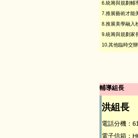
6.統籌與規劃
7.推展藝術才
8.推展美學融
9.統籌與規劃
10.其他臨時交
輔導組長
洪組長
電話分機：61
電子信箱：H618