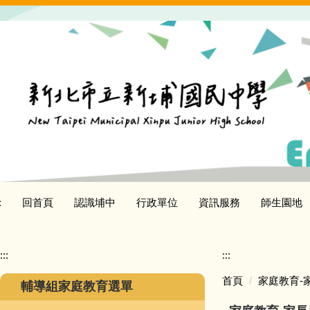
跳
到
主
要
內
容
區
:
回首頁
認識埔中
行政單位
資訊服務
師生園地
:::
:::
首頁
家庭教育-
輔導組家庭教育選單