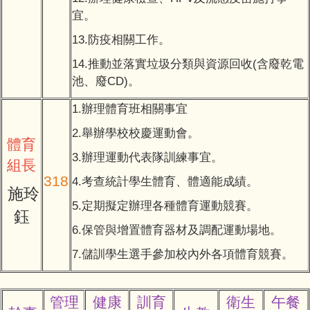
宜。
13.防疫相關工作。
14.推動並落實垃圾分類與資源回收(含廢乾電
池、廢CD)。
1.辦理體育班相關事宜
2.舉辦學校校慶運動會。
體育
3.辦理運動代表隊訓練事宜。
組長
318
4.考查統計學生體育、體適能成績。
施玲
5.定期擬定辦理各種體育運動競賽。
鈺
6.保管與增置體育器材及調配運動場地。
7.儲訓學生選手參加校內外各項體育競賽。
管理
健康
訓育
衛生
午餐