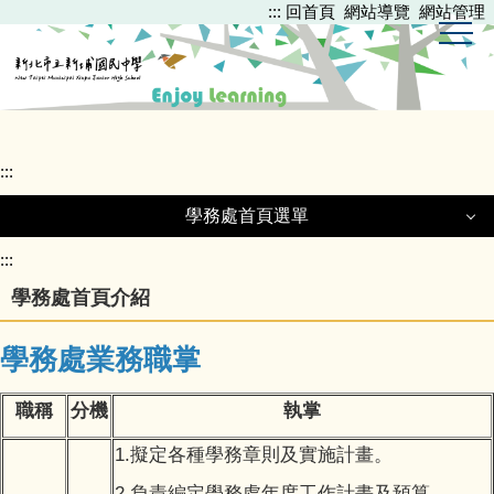
:::
回首頁
網站導覽
網站管理
跳
到
主
要
內
容
區
:::
學務處首頁選單
學務處首頁選單
:::
學務處首頁介紹
學務處法令規章
學務處業務職掌
訓育組
職稱
分機
執掌
生教組
1.擬定各種學務章則及實施計畫。
2.負責編定學務處年度工作計畫及預算。