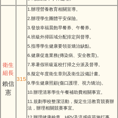
1.辦理營養教育相關宣導。
2.辦理學生團體平安保險。
3.發放幸福晨飽早餐券、午餐券。
4.班級外掃區域分配排定與督導。
5.指導學生健康要領並矯治缺點。
6.健康促進業務(傳染病、安全教育)。
衛生
7.寒暑假班級返校打掃之分派及督導。
組長
8.擬定年度衛生章則及衛生設備計畫。
315
賴信
9.學生健康照顧(傷口護理、視力矯治)。
憲
10.辦理清寒學生午餐補助費相關事宜。
11.規劃學校整潔活動，擬定生活教育競賽辦
法，辦理相關競賽事宜。
12.辦理健康檢查、HPV及流感疫苗施打事