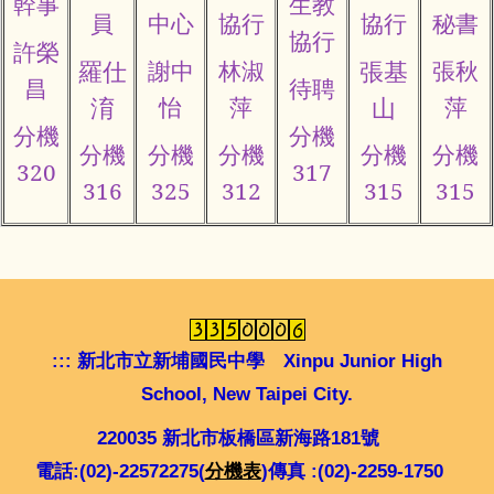
幹事
生教
員
中心
協行
協行
秘書
協行
許榮
謝中
林淑
張秋
羅仕
張基
昌
待聘
怡
萍
萍
淯
山
分機
分機
分機
分機
分機
分機
分機
320
317
316
325
312
315
315
:::
新北市立新埔國民中學 Xinpu Junior High
School, New Taipei City.
220035 新北市板橋區新海路181號
電話:(02)-22572275(
分機表
)傳真 :(02)-2259-1750