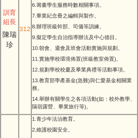
6.籌畫學生服務時數相關事項。
訓育
7.畢業紀念冊之編輯與製作。
組長
8.辦理班級幹部、司儀等訓練。
312
陳瑞
9.擬定學生自治指導辦法及中心德目。
珍
10.朝會、週會及班會活動實施與規劃。
11.實施學校環境佈置(班級教室佈置)。
12.規劃學校校慶及畢業典禮等活動事項。
13.教育部學產基金(急難)與仁愛基金相關業
務。
14.舉辦有關學生之各項活動(如：校外教學、
隔宿露營、畢業旅行等)。
1.青少年法治教育。
2.維護校園安全。