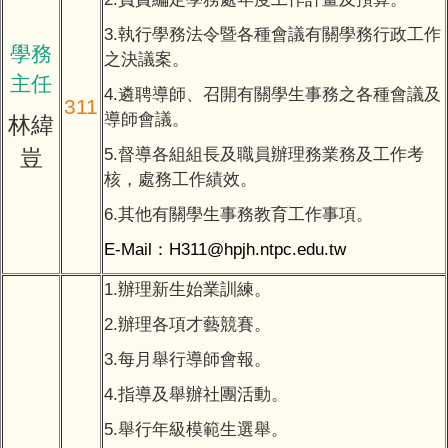
衛生組
3.執行學務法令暨各種會議有關學務行政工作
學務
之決議案。
體育組
主任
4.遴聘導師、召開有關學生事務之各種會議及
311
導師會報記錄
導師會議。
林緯
5.督導各組組長及職員辦理務業務及工作考
豈
校園環境教育專區
核，處務工作績效。
6.其他有關學生事務教育工作事項。
防疫重要公告
E-Mail：H311@hpjh.ntpc.edu.tw
1.辦理新生始業訓練。
2.辦理各項才藝競賽。
3.每月舉行導師會報。
4.指導及舉辦社團活動。
5.舉行年級模範生選舉。