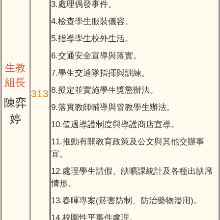
3.處理偶發事件。
4.檢查學生服裝儀容。
5.指導學生校外生活。
6.交通安全宣導與落實。
生教
7.學生交通隊指揮與訓練。
組長
8.擬定並實施學生獎懲辦法。
313
陳弈
9.落實教師輔導與管教學生辦法。
婷
10.值週導護制度與導護商店宣導。
11.推動有關教育政策及公文與其他交辦事
宜。
12.處理學生請假、缺曠課統計及各種出缺席
情形。
13.春暉專案(菸害防制、防治藥物濫用)。
14.校園性平事件處理。