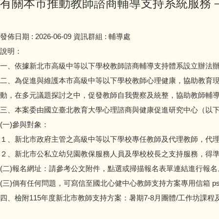
有關本市推動教師諮商輔導支持系統服務－1
發佈日期 :
2026-06-09
資訊群組 :
輔導處
說明：
一、依據新北市高級中等以下學校教師諮商輔導支持體系設立辦法
二、為促進與維護本市高級中等以下學校教師心理健康，協助教育
動，在多元議題探討之中，促發教師自我覺察及統整，協助教師輔
三、本案委由國立臺北教育大學心理諮商與健康促進研究中心（以
(一)參與對象：
１、新北市政府主管之高級中等以下學校專任教師及代理教師，代
２、新北市公私立幼兒園教保服務人員及學校校長之支持服務，得
(二)報名網址：請參考公文附件，點選或掃描報名表單連結進行報名
(三)倘有任何問題，可寫信至國北心健中心教師支持方案專用信箱 psycsupport
四、檢附115年度新北市教師支持方案：暑期7-8月團體/工作坊課