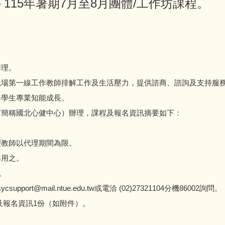
15年暑期7月至8月團體/工作坊課程。
辦理。
現場第一線工作教師排解工作及生活壓力，提供諮商、諮詢及支持服
導學生專業知能成長。
下簡稱國北心健中心）辦理，課程及報名資訊摘要如下：
理教師以代理期間為限。
準用之。
。
@mail.ntue.edu.tw或電洽 (02)27321104分機86002詢問。
程及報名資訊1份（如附件）。