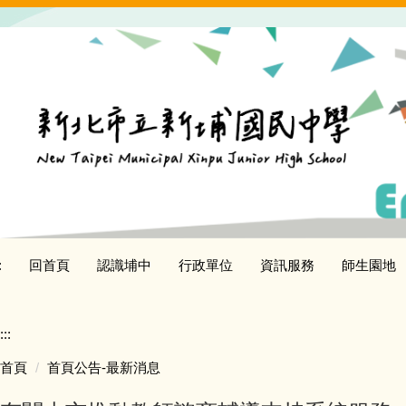
跳
到
主
要
內
容
區
:
回首頁
認識埔中
行政單位
資訊服務
師生園地
:::
首頁
首頁公告-最新消息