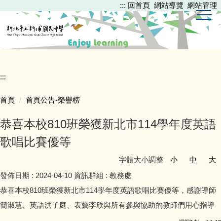
:::
回首頁
網站導覽
網站管理
跳
到
主
要
內
容
區
:::
首頁
首頁公告-榮譽榜
恭喜本校810班榮獲新北市114學年度英語
歌唱比賽優等
字體大小調整
小
中
大
發佈日期 :
2024-04-10
資訊群組 :
教務處
恭喜本校810班榮獲新北市114學年度英語歌唱比賽優等，感謝導師
簡淑慧、英語洪子庭、表藝李欣與所有參與協助的教師們用心指導